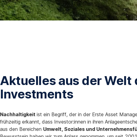
f
f
n
e
t
i
n
n
e
u
e
Aktuelles aus der Welt
m
F
Investments
e
n
s
Nachhaltigkeit
ist ein Begriff, der in der Erste Asset Manag
t
frühzeitig erkannt, dass Investor:innen in ihren Anlageent
e
aus den Bereichen
Umwelt, Soziales und Unternehmensf
r
Bewusstsein haben wir zum Anlass genommen, um seit 2001 