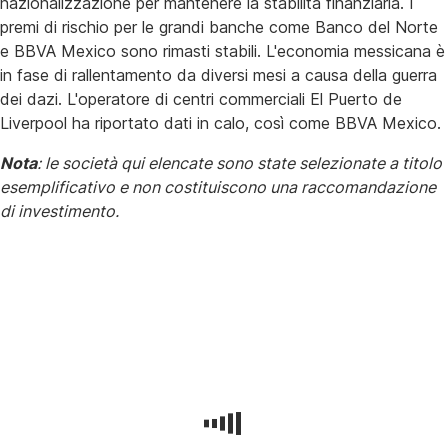
nazionalizzazione per mantenere la stabilità finanziaria. I
premi di rischio per le grandi banche come Banco del Norte
e BBVA Mexico sono rimasti stabili. L'economia messicana è
in fase di rallentamento da diversi mesi a causa della guerra
dei dazi. L'operatore di centri commerciali El Puerto de
Liverpool ha riportato dati in calo, così come BBVA Mexico.
Nota
: le società qui elencate sono state selezionate a titolo
esemplificativo e non costituiscono una raccomandazione
di investimento.
Panoramica
delle
società
EM
Il
secondo
trimestre