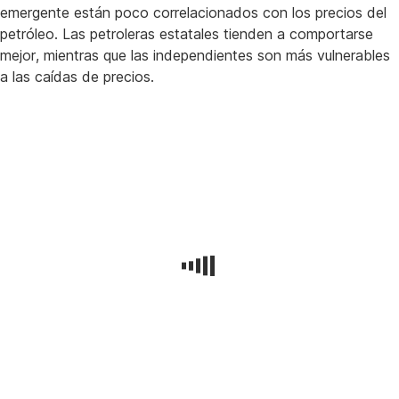
emergente están poco correlacionados con los precios del
petróleo. Las petroleras estatales tienden a comportarse
mejor, mientras que las independientes son más vulnerables
a las caídas de precios.
Empresas
de
mercados
emergentes
El
gobierno
chino
ha
dado
un
paso
más