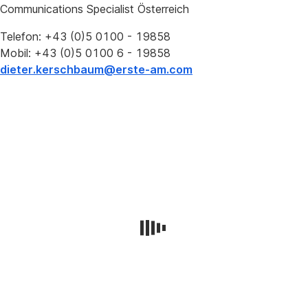
Communications Specialist Österreich
Telefon: +43 (0)5 0100 - 19858
Mobil: +43 (0)5 0100 6 - 19858
dieter.kerschbaum@erste-am.com
Philipp
Marchhart
Communications
Specialist
Telefon:
+43
(0)5
0100
-
19854
Mobil: