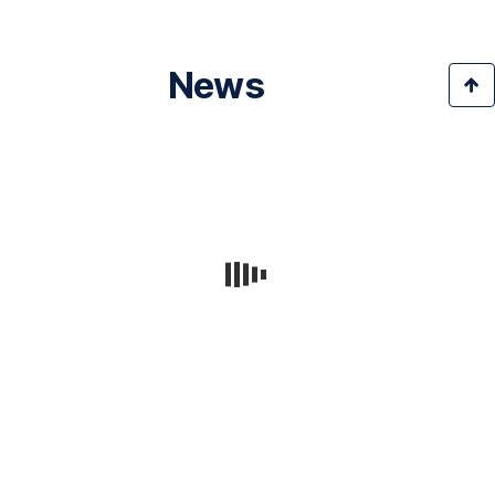
News
Presseaussendungen