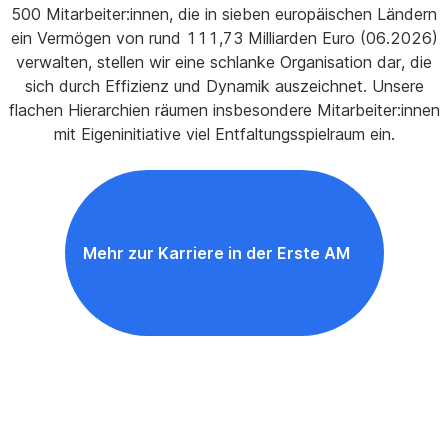
500 Mitarbeiter:innen, die in sieben europäischen Ländern
ein Vermögen von rund 111,73 Milliarden Euro (06.2026)
verwalten, stellen wir eine schlanke Organisation dar, die
sich durch Effizienz und Dynamik auszeichnet. Unsere
flachen Hierarchien räumen insbesondere Mitarbeiter:innen
mit Eigeninitiative viel Entfaltungsspielraum ein.
Mehr zur Karriere in der Erste AM
,
Öffnet
in
neuem
Fenster
Wichtige
rechtliche
Hinweise