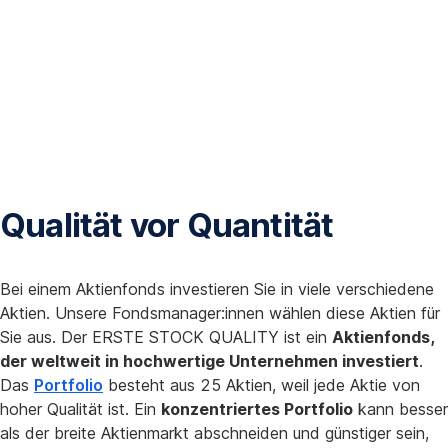
Qualität vor Quantität
Bei einem Aktienfonds investieren Sie in viele verschiedene
Aktien. Unsere Fondsmanager:innen wählen diese Aktien für
Sie aus. Der ERSTE STOCK QUALITY ist ein
Aktienfonds,
der weltweit in hochwertige Unternehmen investiert
.
Das
Portfolio
besteht aus 25 Aktien, weil jede Aktie von
hoher Qualität ist. Ein
konzentriertes Portfolio
kann besser
als der breite Aktienmarkt abschneiden und günstiger sein,