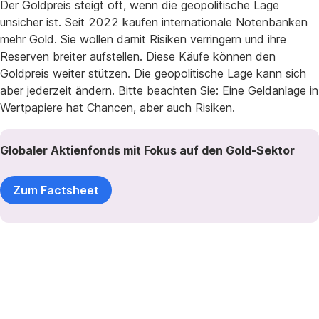
Der Goldpreis steigt oft, wenn die geopolitische Lage
unsicher ist. Seit 2022 kaufen internationale Notenbanken
mehr Gold. Sie wollen damit Risiken verringern und ihre
Reserven breiter aufstellen. Diese Käufe können den
Goldpreis weiter stützen. Die geopolitische Lage kann sich
aber jederzeit ändern. Bitte beachten Sie: Eine Geldanlage in
Wertpapiere hat Chancen, aber auch Risiken.
Globaler Aktienfonds mit Fokus auf den Gold-Sektor
Zum Factsheet
Chance
auf
Wertsteigerung