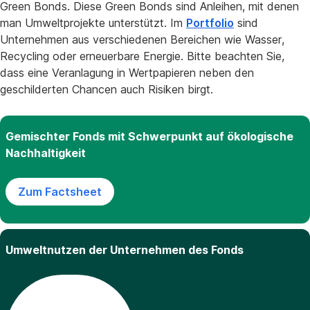
Green Bonds. Diese Green Bonds sind Anleihen, mit denen
man Umweltprojekte unterstützt. Im
Portfolio
sind
Unternehmen aus verschiedenen Bereichen wie Wasser,
Recycling oder erneuerbare Energie. Bitte beachten Sie,
dass eine Veranlagung in Wertpapieren neben den
geschilderten Chancen auch Risiken birgt.
Gemischter Fonds mit Schwerpunkt auf ökologische
Nachhaltigkeit
Zum Factsheet
Umweltnutzen der Unternehmen des Fonds