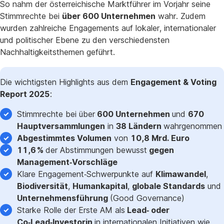
So nahm der österreichische Marktführer im Vorjahr seine
Stimmrechte bei
über 600 Unternehmen
wahr. Zudem
wurden zahlreiche Engagements auf lokaler, internationaler
und politischer Ebene zu den verschiedensten
Nachhaltigkeitsthemen geführt.
Die wichtigsten Highlights aus dem
Engagement & Voting
Report 2025
:
Stimmrechte bei über
600 Unternehmen
und
670
Hauptversammlungen
in
38 Ländern
wahrgenommen
Abgestimmtes Volumen
von
10,8 Mrd. Euro
11,6 %
der Abstimmungen bewusst
gegen
Management‑Vorschläge
Klare Engagement‑Schwerpunkte auf
Klimawandel
,
Biodiversität
,
Humankapital
,
globale Standards
und
Unternehmensführung
(Good Governance)
Starke Rolle der Erste AM als
Lead‑ oder
Co‑Lead‑Investorin
in internationalen Initiativen wie