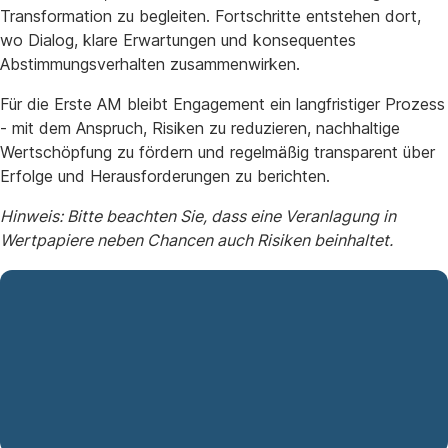
Transformation zu begleiten. Fortschritte entstehen dort,
wo Dialog, klare Erwartungen und konsequentes
Abstimmungsverhalten zusammenwirken.
Für die Erste AM bleibt Engagement ein langfristiger Prozess
- mit dem Anspruch, Risiken zu reduzieren, nachhaltige
Wertschöpfung zu fördern und regelmäßig transparent über
Erfolge und Herausforderungen zu berichten.
Hinweis: Bitte beachten Sie, dass eine Veranlagung in
Wertpapiere neben Chancen auch Risiken beinhaltet.
PDF
Erste Asset Management veröffentlicht
(191
,
,
Engagement & Voting Report 2025
KB)
PDF
Öffnet
JPG
in
,
,
Pressefoto Walter Hatak (© Stephan Huger)
(922
neuem
JPG
Öffnet
KB)
Fenster
in