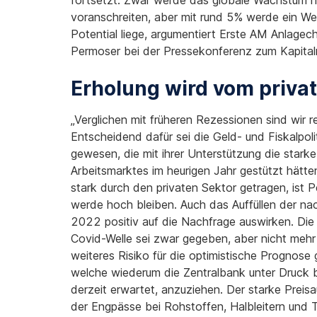
fortsetzt. Zwar werde das globale Wachstum n
voranschreiten, aber mit rund 5% werde ein Wer
Potential liege, argumentiert Erste AM Anlagec
Permoser bei der Pressekonferenz zum Kapita
Erholung wird vom priva
„Verglichen mit früheren Rezessionen sind wir r
Entscheidend dafür sei die Geld- und Fiskalpo
gewesen, die mit ihrer Unterstützung die stark
Arbeitsmarktes im heurigen Jahr gestützt hätt
stark durch den privaten Sektor getragen, ist
werde hoch bleiben. Auch das Auffüllen der na
2022 positiv auf die Nachfrage auswirken. Die
Covid-Welle sei zwar gegeben, aber nicht mehr
weiteres Risiko für die optimistische Prognose
welche wiederum die Zentralbank unter Druck bri
derzeit erwartet, anzuziehen. Der starke Preisau
der Engpässe bei Rohstoffen, Halbleitern und 