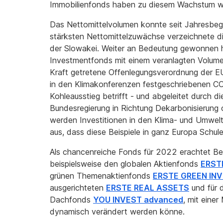
Immobilienfonds haben zu diesem Wachstum we
Das Nettomittelvolumen konnte seit Jahresbeg
stärksten Nettomittelzuwächse verzeichnete die
der Slowakei. Weiter an Bedeutung gewonnen 
Investmentfonds mit einem veranlagten Volume
Kraft getretene Offenlegungsverordnung der EU
in den Klimakonferenzen festgeschriebenen C
Kohleausstieg betrifft - und abgeleitet durch 
Bundesregierung in Richtung Dekarbonisierung o
werden Investitionen in den Klima- und Umwel
aus, dass diese Beispiele in ganz Europa Schu
Als chancenreiche Fonds für 2022 erachtet Be
beispielsweise den globalen Aktienfonds
ERST
grünen Themenaktienfonds
ERSTE GREEN IN
ausgerichteten
ERSTE REAL ASSETS
und für 
Dachfonds
YOU INVEST advanced
, mit einer
dynamisch verändert werden könne.