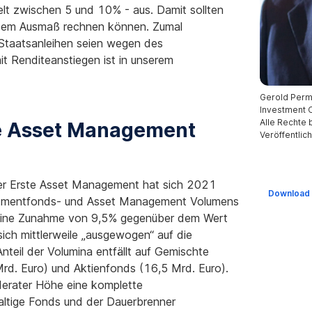
lt zwischen 5 und 10% - aus. Damit sollten
iesem Ausmaß rechnen können. Zumal
. Staatsanleihen seien wegen des
it Renditeanstiegen ist in unserem
Gerold Perm
Investment O
Alle Rechte
e Asset Management
Veröffentlic
 der Erste Asset Management hat sich 2021
Download
estmentfonds- und Asset Management Volumens
t eine Zunahme von 9,5% gegenüber dem Wert
ich mittlerweile „ausgewogen“ auf die
teil der Volumina entfällt auf Gemischte
rd. Euro) und Aktienfonds (16,5 Mrd. Euro).
derater Höhe eine komplette
ltige Fonds und der Dauerbrenner