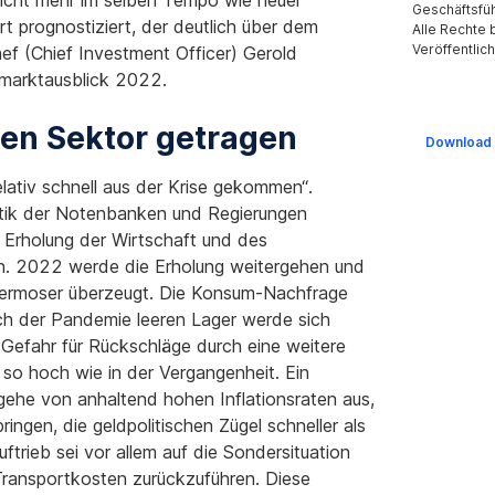
icht mehr im selben Tempo wie heuer
Geschäftsfüh
t prognostiziert, der deutlich über dem
Alle Rechte
Veröffentlic
hef (Chief Investment Officer) Gerold
lmarktausblick 2022.
ten Sektor getragen
Download
elativ schnell aus der Krise gekommen“.
litik der Notenbanken und Regierungen
e Erholung der Wirtschaft und des
en. 2022 werde die Erholung weitergehen und
 Permoser überzeugt. Die Konsum-Nachfrage
ch der Pandemie leeren Lager werde sich
 Gefahr für Rückschläge durch eine weitere
 so hoch wie in der Vergangenheit. Ein
 gehe von anhaltend hohen Inflationsraten aus,
ngen, die geldpolitischen Zügel schneller als
ftrieb sei vor allem auf die Sondersituation
Transportkosten zurückzuführen. Diese