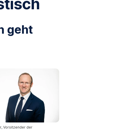
stisch
n geht
, Vorsitzender der