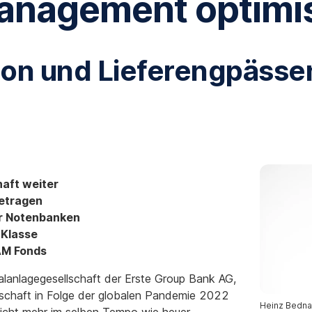
anagement optimi
ation und Lieferengpässe
haft weiter
etragen
er Notenbanken
 Klasse
AM Fonds
lanlagegesellschaft der Erste Group Bank AG,
irtschaft in Folge der globalen Pandemie 2022
Heinz Bednar