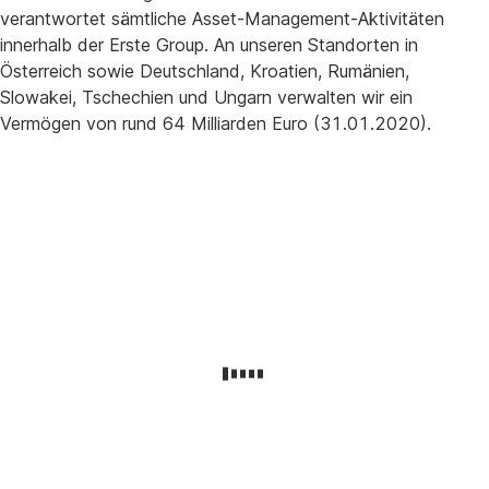
verantwortet sämtliche Asset-Management-Aktivitäten
innerhalb der Erste Group. An unseren Standorten in
Österreich sowie Deutschland, Kroatien, Rumänien,
Slowakei, Tschechien und Ungarn verwalten wir ein
Vermögen von rund 64 Milliarden Euro (31.01.2020).
Rückfragen
an:
Erste
Asset
Management
|
Communications
&
Digital
Marketing,
Am