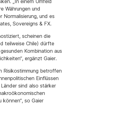
siken. „In einem Umfeld
here Währungen und
r Normalisierung, und es
Rates, Sovereigns & FX.
stiziert, scheinen die
 teilweise Chile) dürfte
er gesunden Kombination aus
ichkeiten“, ergänzt Gaier.
n Risikostimmung betroffen
nnenpolitischen Einflüssen
 Länder sind also stärker
e makroökonomischen
u können“, so Gaier