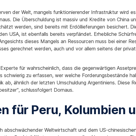
rven der Welt, mangels funktionierender Infrastruktur wird es
rnaus. Die Überschuldung ist massiv und Kredite von China und
ätzt werden, sind bereits mit Erdöllieferungen besichert. Di
en USA, ist ebenfalls bereits verpfändet. Erhebliche Schürf
ngesichts dieses Mangels an Ressourcen muss bei einer Rest
es gerechnet werden, auch und vor allem seitens der privat
xperte für wahrscheinlich, dass die gegenwärtigen Assetpre
es schwierig zu erfassen, wer welche Forderungsbestände halt
k ab, ähnlich der letzten Umschuldung Argentiniens. Diese Re
besitzer“, schlussfolgert Dornaus.
en für Peru, Kolumbien 
ch abschwächender Weltwirtschaft und dem US-chinesischen 