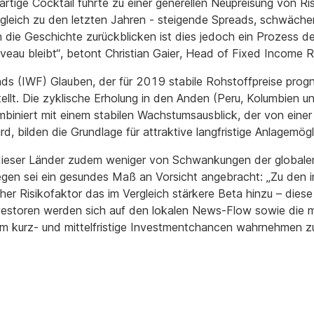
artige Cocktail führte zu einer generellen Neupreisung von Ri
Vergleich zu den letzten Jahren - steigende Spreads, schwäc
 die Geschichte zurückblicken ist dies jedoch ein Prozess de
Niveau bleibt“, betont Christian Gaier, Head of Fixed Income 
 (IWF) Glauben, der für 2019 stabile Rohstoffpreise progno
llt. Die zyklische Erholung in den Anden (Peru, Kolumbien und
ombiniert mit einem stabilen Wachstumsausblick, der von ein
, bilden die Grundlage für attraktive langfristige Anlagemögl
l dieser Länder zudem weniger von Schwankungen der globale
gegen sei ein gesundes Maß an Vorsicht angebracht: „Zu den i
cher Risikofaktor das im Vergleich stärkere Beta hinzu – diese
nvestoren werden sich auf den lokalen News-Flow sowie di
um kurz- und mittelfristige Investmentchancen wahrnehmen z