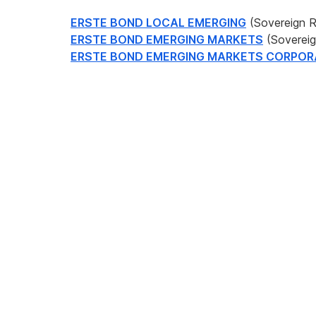
ERSTE BOND LOCAL EMERGING
(Sovereign Ri
ERSTE BOND EMERGING MARKETS
(Sovereig
ERSTE BOND EMERGING MARKETS CORPOR
Rückfragen
an:
Erste
Asset
Management
|
Communications
&
Digital
Marketing,
Am