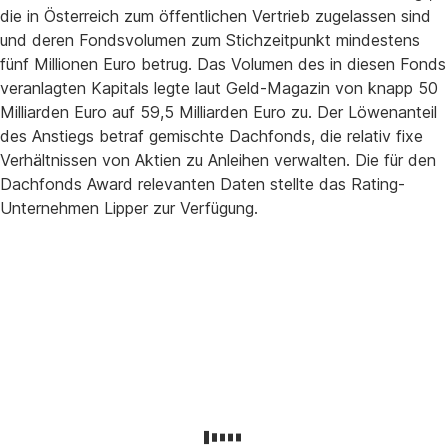
die in Österreich zum öffentlichen Vertrieb zugelassen sind
und deren Fondsvolumen zum Stichzeitpunkt mindestens
fünf Millionen Euro betrug. Das Volumen des in diesen Fonds
veranlagten Kapitals legte laut Geld-Magazin von knapp 50
Milliarden Euro auf 59,5 Milliarden Euro zu. Der Löwenanteil
des Anstiegs betraf gemischte Dachfonds, die relativ fixe
Verhältnissen von Aktien zu Anleihen verwalten. Die für den
Dachfonds Award relevanten Daten stellte das Rating-
Unternehmen Lipper zur Verfügung.
Rückfragen
an:
Erste
Asset
Management
|
Communications