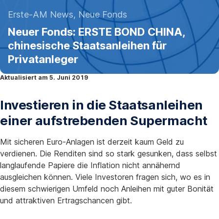
13.
Erste-AM News, Neue Fonds
Mai
Neuer Fonds: ERSTE BOND CHINA,
2019
chinesische Staatsanleihen für
Privatanleger
Aktualisiert am 5. Juni 2019
Investieren in die Staatsanleihen
einer aufstrebenden Supermacht
Mit sicheren Euro-Anlagen ist derzeit kaum Geld zu
verdienen. Die Renditen sind so stark gesunken, dass selbst
langlaufende Papiere die Inflation nicht annähernd
ausgleichen können. Viele Investoren fragen sich, wo es in
diesem schwierigen Umfeld noch Anleihen mit guter Bonität
und attraktiven Ertragschancen gibt.