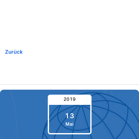
Navigation
überspringen
Zurück
2019
13
Mai