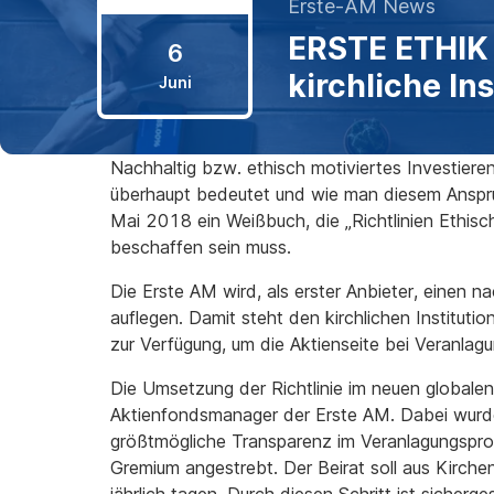
6.
Erste-AM News
Juni
ERSTE ETHIK 
6
2018
kirchliche In
Juni
Nachhaltig bzw. ethisch motiviertes Investieren 
überhaupt bedeutet und wie man diesem Anspru
Mai 2018 ein Weißbuch, die „Richtlinien Ethisch
beschaffen sein muss.
Die Erste AM wird, als erster Anbieter, eine
auflegen. Damit steht den kirchlichen Instituti
zur Verfügung, um die Aktienseite bei Veranla
Die Umsetzung der Richtlinie im neuen globalen
Aktienfondsmanager der Erste AM. Dabei wurde
größtmögliche Transparenz im Veranlagungsproze
Gremium angestrebt. Der Beirat soll aus Kirch