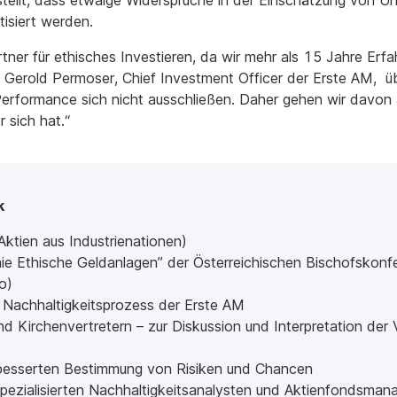
gestellt, dass etwaige Widersprüche in der Einschätzung von 
isiert werden.
ner für ethisches Investieren, da wir mehr als 15 Jahre Erfa
ch Gerold Permoser, Chief Investment Officer der Erste AM, ü
erformance sich nicht ausschließen. Daher gehen wir davon
sich hat.“
ck
(Aktien aus Industrienationen)
nie Ethische Geldanlagen” der Österreichischen Bischofskonf
o)
n Nachhaltigkeitsprozess der Erste AM
 Kirchenvertretern – zur Diskussion und Interpretation der V
erbesserten Bestimmung von Risiken und Chancen
ezialisierten Nachhaltigkeitsanalysten und Aktienfondsman