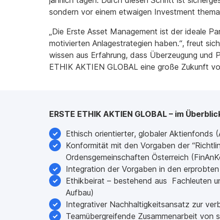
jährlich tagen. Durch diesen Schritt ist sicher
sondern vor einem etwaigen Investment themat
„Die Erste Asset Management ist der ideale Part
motivierten Anlagestrategien haben.“, freut si
wissen aus Erfahrung, dass Überzeugung und P
ETHIK AKTIEN GLOBAL eine große Zukunft vor 
ERSTE ETHIK AKTIEN GLOBAL – im Überbli
Ethisch orientierter, globaler Aktienfonds 
Konformität mit den Vorgaben der “Richtli
Ordensgemeinschaften Österreich (FinAnK
Integration der Vorgaben in den erprobte
Ethikbeirat – bestehend aus Fachleuten und
Aufbau)
Integrativer Nachhaltigkeitsansatz zur v
Teamübergreifende Zusammenarbeit von sp