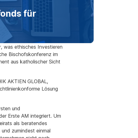
onds für
ar, was ethisches Investieren
che Bischofskonferenz im
ment aus katholischer Sicht
 ETHIK AKTIEN GLOBAL,
richtlinienkonforme Lösung
ysten und
er Erste AM integriert. Um
eirats als beratendes
n und zumindest einmal