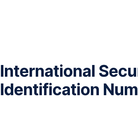
Navigation
überspringen
International Secu
Identification Num
Die
International
Securities