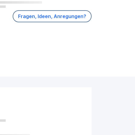
Fragen, Ideen, Anregungen?