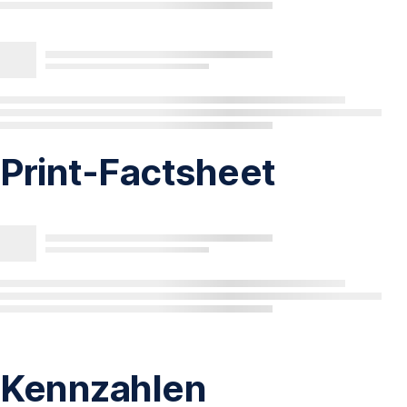
Print-Factsheet
Kennzahlen