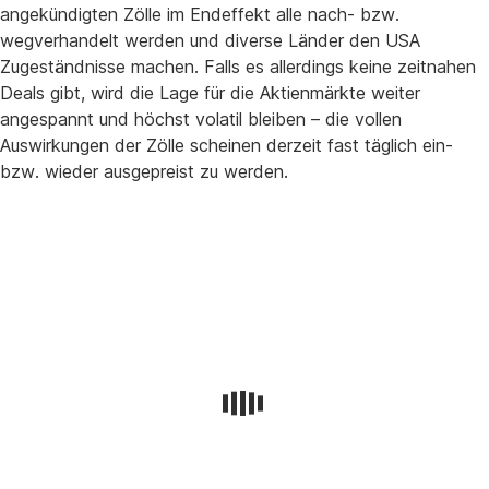
angekündigten Zölle im Endeffekt alle nach- bzw.
wegverhandelt werden und diverse Länder den USA
Zugeständnisse machen. Falls es allerdings keine zeitnahen
Deals gibt, wird die Lage für die Aktienmärkte weiter
angespannt und höchst volatil bleiben – die vollen
Auswirkungen der Zölle scheinen derzeit fast täglich ein-
bzw. wieder ausgepreist zu werden.
Unterstützung
für
Inflation
Reduction
Act
bei
Republikanern
wächst