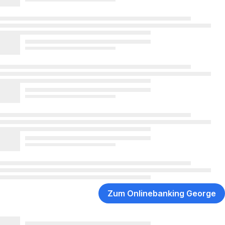
Zum Onlinebanking George
,
Öffnet
in