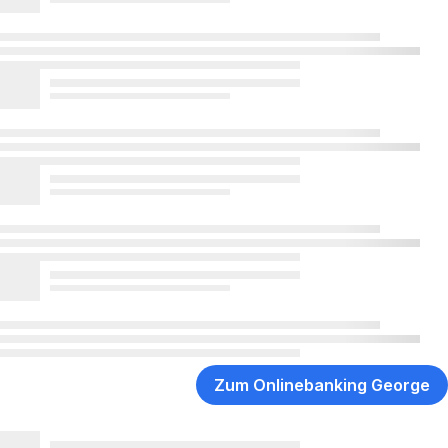
Zum Onlinebanking George
,
Öffnet
in