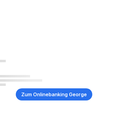
Zum Onlinebanking George
,
Öffnet
in
neuem
Fenster