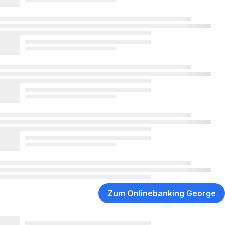
Zum Onlinebanking George
,
Öffnet
in