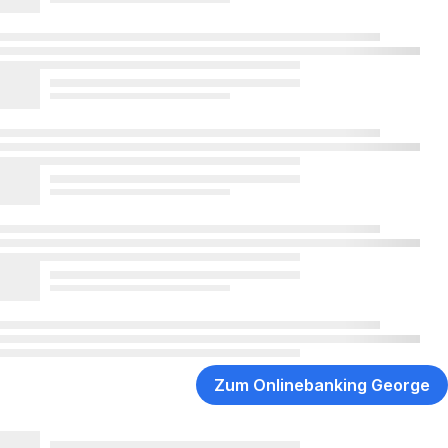
Zum Onlinebanking George
,
Öffnet
in